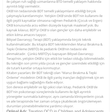
ile çalışan ruh sağlığı uzmanlarına BTD temelli yaklaşım hakkında
ayrıntılı bilgi vermektir.
OKB'nin tedavisinde BDT temelli yaklaşımların etkililiği birçok
çalışmayla kanıtlanmıştır. Yetişkin OKB'sinde BDT'nin kullanımı ile
ilgili çeşitli kaynaklar olmasına rağmen Pediatrik (Çocuk ve Ergen)
OKB konusunda arzu edilen düzeyde kaynak maalesef yok. Bu
kaynak kılavuz, BDT'yi OKB'si olan gençler için daha erişilebilir ve
etkin kılma amacını taşıyor.
Bilişsel Davranışçı Terapi (BDT) yaklaşımında birçok teknik
kullanılmaktadır. Bu kitapta BDT tekniklerinden Maruz Bırakma &
Tepki Önleme (MBTÖ) ile pediatrik OKB’nin tedavisi ele
alınmaktadır. Çünkü MBTÖ’yü kapsayan Bilişsel-Davranışçı
Terapi’nin, yetişkin OKB’si için etkili bir tedavi olduğu bilinmektedir.
Bu tekniğin son yirmi yılda çocuk ve gençler üzerindeki etkililiği için
de tutarlı kanıtlar ortaya konmuştur.
Kitabın yazarları; Bir BDT tekniği olan "Maruz Bırakma & Tepki
Önleme" modelinin OKB ile ilgili yanlış inançları değiştirmek için en
uygun bağlamı sağladığını ifade ediyor.
Son derece erişilebilir ve ilgi çekici olan kitap, Pediatrik OKB'de
BDT'nin psikoterapi süreçlerinde kullanımı ile ilgili ayrıntılı
yönergeler sunmakla kalmıyor, aynı zamanda klinisyenlerin çocuk
ve aile terapisinde her zaman ortaya çıkabilecek öngörülemeyen
durumları yönetebilmelerine yardımcı oluyor.
Orjinal Adı:
Treating OCD in Children and Adolescents