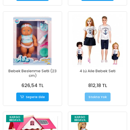
Bebek Beslenme Setli (23
4 Lü Aile Bebek Seti
cm)
626,54 TL
812,18 TL
Sepete Ekle
Stokta Yok
KARGO
KARGO
BEDAVA
BEDAVA