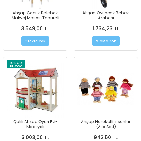
Ahşap Çocuk Kelebek
Ahşap Oyuncak Bebek
Makyaj Masası Tabureli
Arabası
3.549,00 TL
1.734,23 TL
Stokta Yok
Stokta Yok
KARGO
BEDAVA
Çatılı Ahşap Oyun Evi-
Ahşap Hareketli İnsanlar
Mobilyalı
(Aile Seti)
3.003,00 TL
942,50 TL