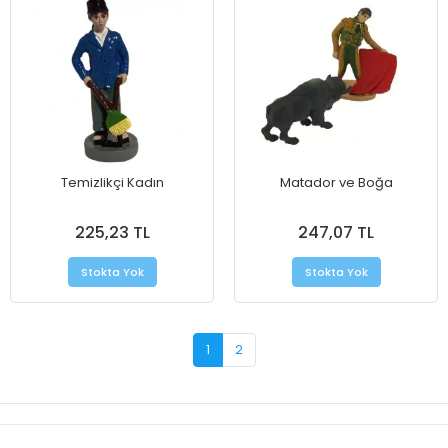
Temizlikçi Kadın
Matador ve Boğa
225,23 TL
247,07 TL
Stokta Yok
Stokta Yok
1
2