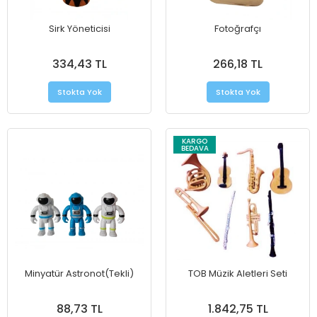
Sirk Yöneticisi
Fotoğrafçı
334,43 TL
266,18 TL
Stokta Yok
Stokta Yok
KARGO
BEDAVA
Minyatür Astronot(Tekli)
TOB Müzik Aletleri Seti
88,73 TL
1.842,75 TL