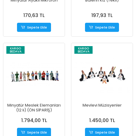
Minyatür Ayaklı Mikrofon
Balerin Kız (Tekli)
170,63 TL
197,93 TL
Sepete Ekle
Sepete Ekle
KARGO
KARGO
BEDAVA
BEDAVA
Minyatür Meslek Elemanları
Mevlevi Müzisyenler
(12 li) (ÖN SİPARİŞ)
1.794,00 TL
1.450,00 TL
Sepete Ekle
Sepete Ekle