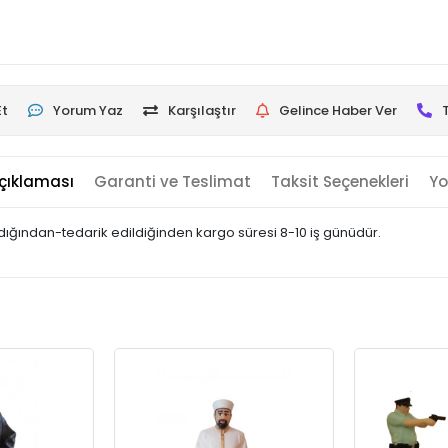
Et
Yorum Yaz
Karşılaştır
Gelince Haber Ver
çıklaması
Garanti ve Teslimat
Taksit Seçenekleri
Yo
landığından-tedarik edildiğinden kargo süresi 8-10 iş günüdür.