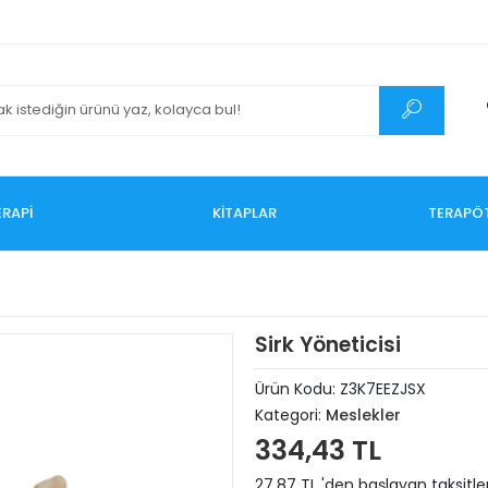
RAPİ
KİTAPLAR
TERAPÖ
Sirk Yöneticisi
Ürün Kodu:
Z3K7EEZJSX
Kategori:
Meslekler
334,43 TL
27,87 TL 'den başlayan taksitle