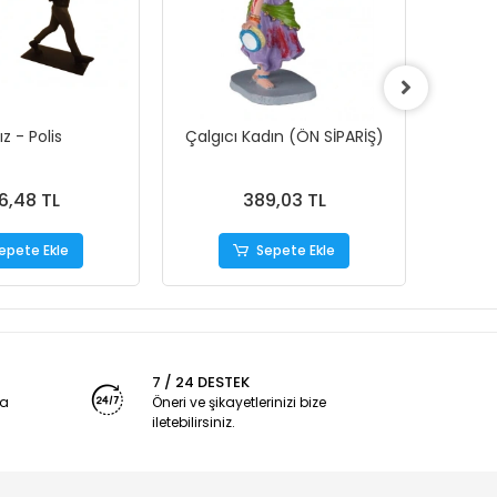
ız - Polis
Çalgıcı Kadın (ÖN SİPARİŞ)
6,48 TL
389,03 TL
epete Ekle
Sepete Ekle
7 / 24 DESTEK
ya
Öneri ve şikayetlerinizi bize
iletebilirsiniz.