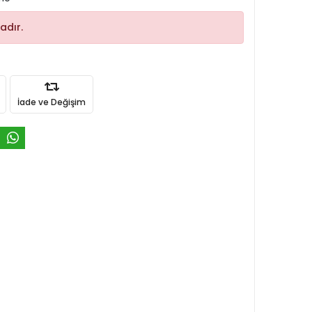
adır.
İade ve Değişim