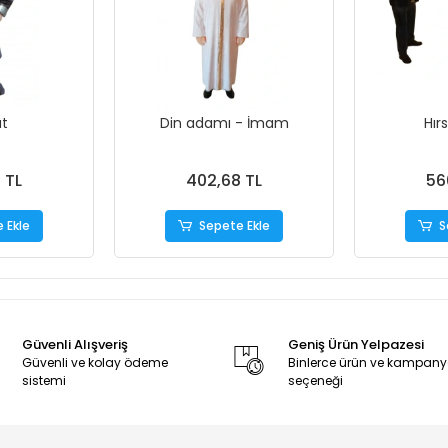
t
Din adamı - İmam
Hırs
 TL
402,68 TL
56
 Ekle
Sepete Ekle
S
Güvenli Alışveriş
Geniş Ürün Yelpazesi
Güvenli ve kolay ödeme
Binlerce ürün ve kampan
sistemi
seçeneği