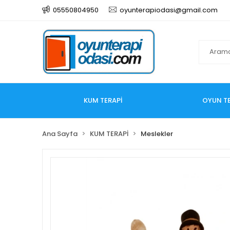
05550804950
oyunterapiodasi@gmail.com
KUM TERAPİ
OYUN TE
Ana Sayfa
KUM TERAPİ
Meslekler