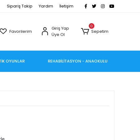
Sipariş Takip
Yardım
İletişim
0
Giriş Yap
Favorilerim
Sepetim
Üye Ol
TİK OYUNLAR
REHABİLİTASYON - ANAOKULU
rle