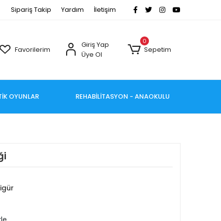
Sipariş Takip
Yardım
İletişim
0
Giriş Yap
Favorilerim
Sepetim
Üye Ol
TİK OYUNLAR
REHABİLİTASYON - ANAOKULU
ği
igür
rle