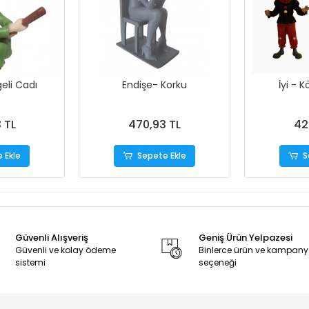
eli Cadı
Endişe- Korku
İyi - 
 TL
470,93 TL
42
 Ekle
Sepete Ekle
S
Güvenli Alışveriş
Geniş Ürün Yelpazesi
Güvenli ve kolay ödeme
Binlerce ürün ve kampan
sistemi
seçeneği