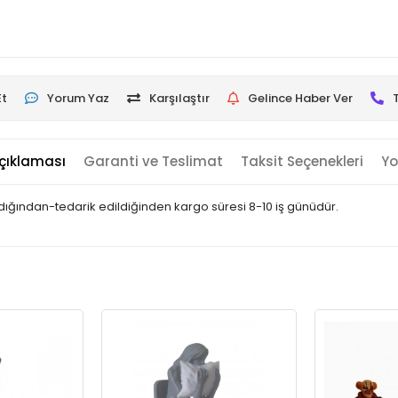
Et
Yorum Yaz
Karşılaştır
Gelince Haber Ver
çıklaması
Garanti ve Teslimat
Taksit Seçenekleri
Yo
landığından-tedarik edildiğinden kargo süresi 8-10 iş günüdür.