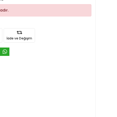
adır.
İade ve Değişim