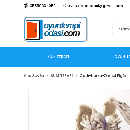
05550804950
oyunterapiodasi@gmail.com
KUM TERAPİ
OYUN TE
Ana Sayfa
KUM TERAPİ
Cadı-Korku-Zombi Figür