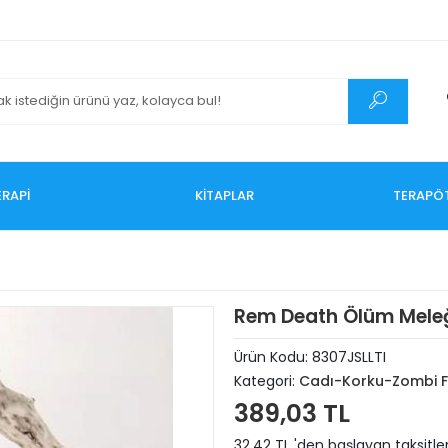
RAPİ
KİTAPLAR
TERAPÖ
Rem Death Ölüm Mele
Ürün Kodu:
8307JSLLTI
Kategori:
Cadı-Korku-Zombi F
389,03 TL
32,42 TL 'den başlayan taksitle