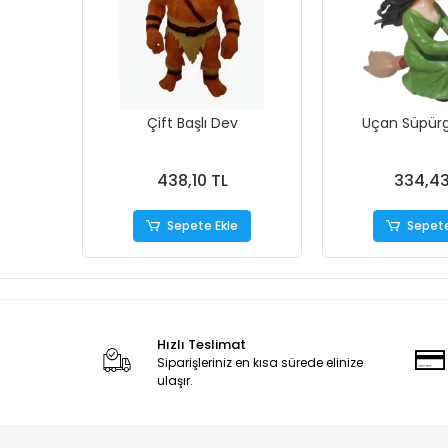
Çift Başlı Dev
Uçan Süpürg
438,10 TL
334,43
Sepete Ekle
Sepete
Hızlı Teslimat
Siparişleriniz en kısa sürede elinize
ulaşır.