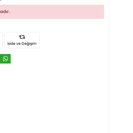
adır.
İade ve Değişim