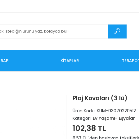
RAPİ
KİTAPLAR
TERAPÖ
Plaj Kovaları (3 lü)
Ürün Kodu:
KUM-03070220512
Kategori:
Ev Yaşamı- Eşyalar
102,38 TL
8,53 TL 'den başlayan taksitlerl