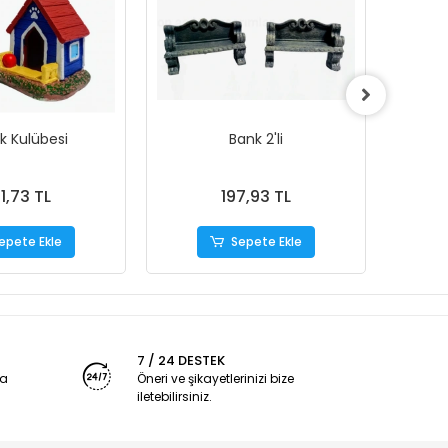
k Kulübesi
Bank 2'li
Minya
1,73 TL
197,93 TL
epete Ekle
Sepete Ekle
7 / 24 DESTEK
ya
Öneri ve şikayetlerinizi bize
iletebilirsiniz.