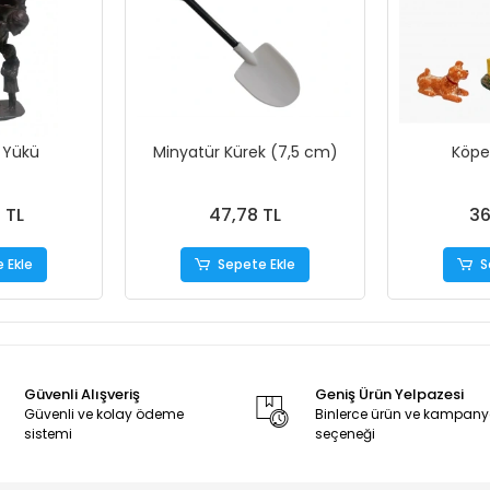
 Yükü
Minyatür Kürek (7,5 cm)
Köpe
 TL
47,78 TL
36
 Ekle
Sepete Ekle
S
Güvenli Alışveriş
Geniş Ürün Yelpazesi
Güvenli ve kolay ödeme
Binlerce ürün ve kampan
sistemi
seçeneği