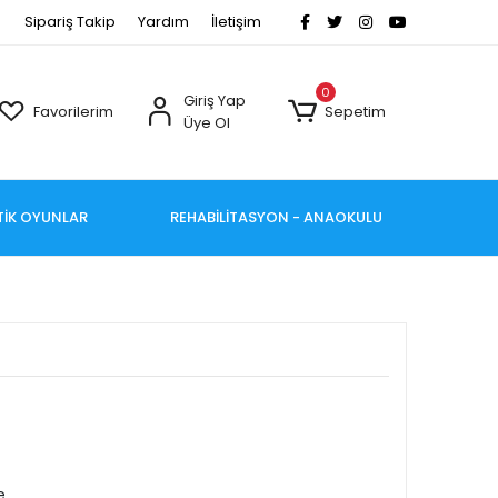
Sipariş Takip
Yardım
İletişim
0
Giriş Yap
Favorilerim
Sepetim
Üye Ol
TİK OYUNLAR
REHABİLİTASYON - ANAOKULU
e