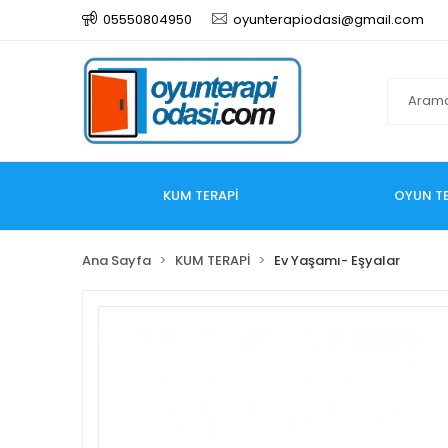
05550804950
oyunterapiodasi@gmail.com
KUM TERAPİ
OYUN TE
Ana Sayfa
KUM TERAPİ
Ev Yaşamı- Eşyalar