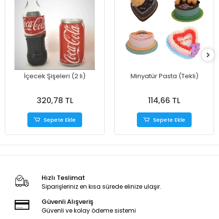
İçecek Şişeleri (2 li)
Minyatür Pasta (Tekli)
320,78 TL
114,66 TL
Sepete Ekle
Sepete Ekle
Hızlı Teslimat
Siparişleriniz en kısa sürede elinize ulaşır.
Güvenli Alışveriş
Güvenli ve kolay ödeme sistemi