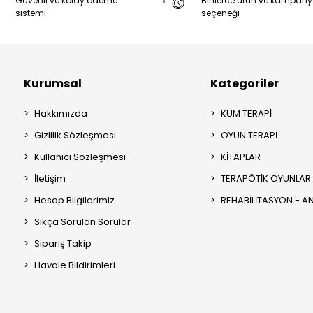
Güvenli ve kolay ödeme
Binlerce ürün ve kampan
sistemi
seçeneği
Kurumsal
Kategoriler
Hakkımızda
KUM TERAPİ
Gizlilik Sözleşmesi
OYUN TERAPİ
Kullanıcı Sözleşmesi
KİTAPLAR
İletişim
TERAPÖTİK OYUNLAR
Hesap Bilgilerimiz
REHABİLİTASYON - 
Sıkça Sorulan Sorular
Sipariş Takip
Havale Bildirimleri