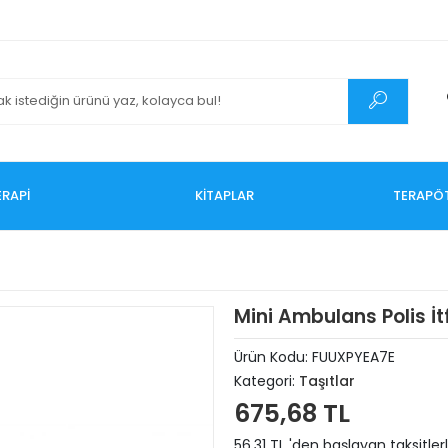
RAPİ
KİTAPLAR
TERAPÖ
Mini Ambulans Polis İt
Ürün Kodu:
FUUXPYEA7E
Kategori:
Taşıtlar
675,68 TL
56,31 TL 'den başlayan taksitler