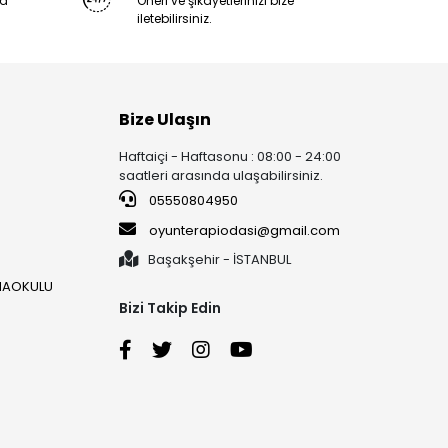
ya
Öneri ve şikayetlerinizi bize
iletebilirsiniz.
Bize Ulaşın
Haftaiçi - Haftasonu : 08:00 - 24:00
saatleri arasında ulaşabilirsiniz.
05550804950
oyunterapiodasi@gmail.com
Başakşehir - İSTANBUL
ANAOKULU
Bizi Takip Edin