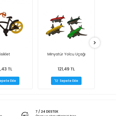
isiklet
Minyatür Yolcu Uçağı
Mini 
1,43 TL
121,49 TL
epete Ekle
Sepete Ekle
7 / 24 DESTEK