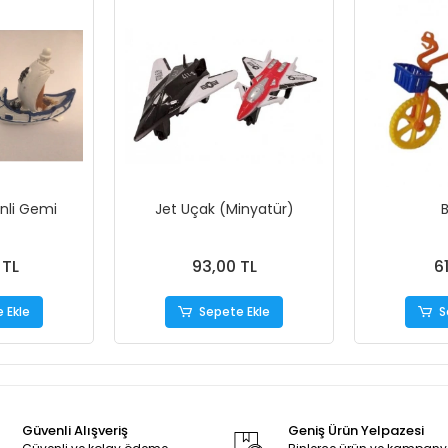
nli Gemi
Jet Uçak (Minyatür)
B
 TL
93,00 TL
6
 Ekle
Sepete Ekle
S
Güvenli Alışveriş
Geniş Ürün Yelpazesi