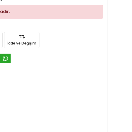
adır.
İade ve Değişim