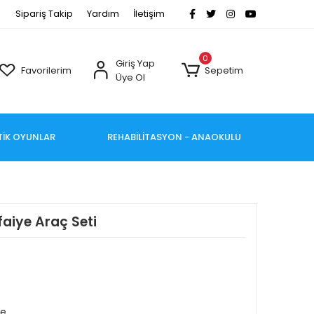
Sipariş Takip
Yardım
İletişim
0
Giriş Yap
Favorilerim
Sepetim
Üye Ol
TİK OYUNLAR
REHABİLİTASYON - ANAOKULU
faiye Araç Seti
le