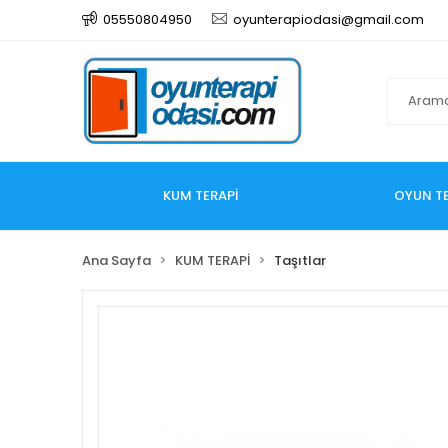
05550804950
oyunterapiodasi@gmail.com
KUM TERAPİ
OYUN TE
Ana Sayfa
KUM TERAPİ
Taşıtlar