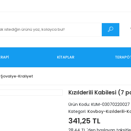
RAPİ
KİTAPLAR
TERAPÖ
-Şovalye-Kraliyet
Kızılderili Kabilesi (7 
Ürün Kodu:
KUM-03070220027
Kategori:
Kovboy-Kızılderili-
341,25 TL
28,44 TL 'den başlayan taksitle