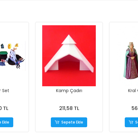
r Set
Kamp Çadırı
Kral 
0 TL
211,58 TL
56
 Ekle
Sepete Ekle
S