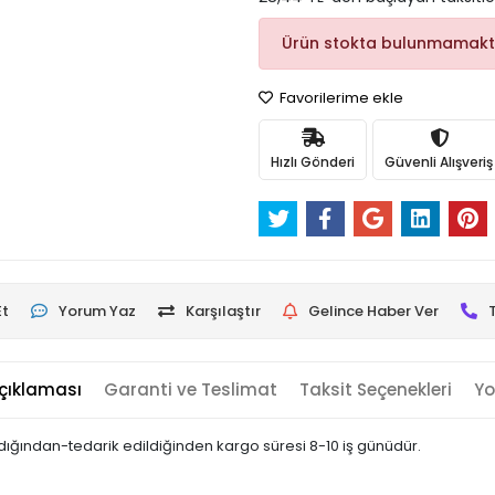
Ürün stokta bulunmamakt
Favorilerime ekle
Hızlı Gönderi
Güvenli Alışveriş
Et
Yorum Yaz
Karşılaştır
Gelince Haber Ver
çıklaması
Garanti ve Teslimat
Taksit Seçenekleri
Yo
landığından-tedarik edildiğinden kargo süresi 8-10 iş günüdür.