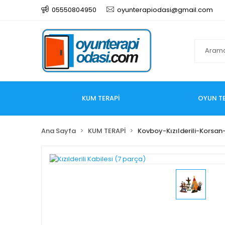
05550804950
oyunterapiodasi@gmail.com
KUM TERAPİ
OYUN TE
Ana Sayfa
KUM TERAPİ
Kovboy-Kızılderili-Korsan