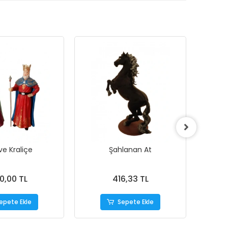
ve Kraliçe
Şahlanan At
Mini
0,00 TL
416,33 TL
epete Ekle
Sepete Ekle