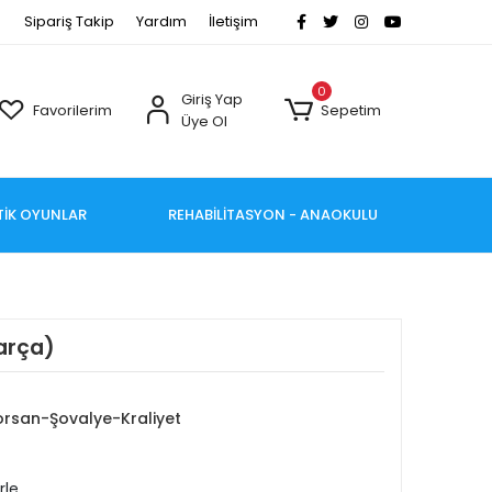
Sipariş Takip
Yardım
İletişim
0
Giriş Yap
Favorilerim
Sepetim
Üye Ol
TİK OYUNLAR
REHABİLİTASYON - ANAOKULU
parça)
Korsan-Şovalye-Kraliyet
rle