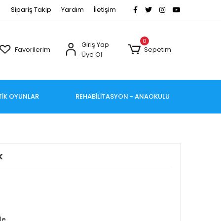
Sipariş Takip
Yardım
İletişim
0
Giriş Yap
Favorilerim
Sepetim
Üye Ol
TİK OYUNLAR
REHABİLİTASYON - ANAOKULU
k
le