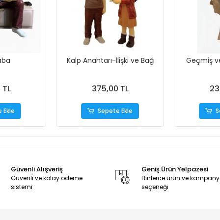
Baba
Kalp Anahtarı-İlişki ve Bağ
Geçmiş v
 TL
375,00 TL
23
 Ekle
Sepete Ekle
S
Güvenli Alışveriş
Geniş Ürün Yelpazesi
Güvenli ve kolay ödeme
Binlerce ürün ve kampan
sistemi
seçeneği