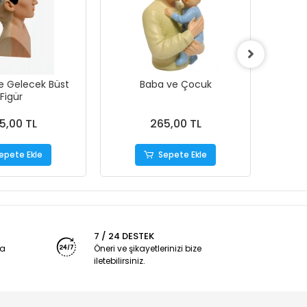
e Gelecek Büst
Baba ve Çocuk
S
Figür
5,00 TL
265,00 TL
epete Ekle
Sepete Ekle
7 / 24 DESTEK
ya
Öneri ve şikayetlerinizi bize
iletebilirsiniz.