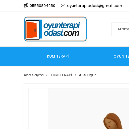
05550804950
oyunterapiodasi@gmail.com
KUM TERAPİ
OYUN TE
Ana Sayfa
KUM TERAPİ
Aile Figür