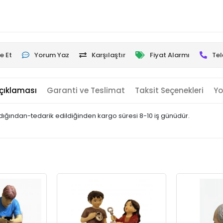
e Et
Yorum Yaz
Karşılaştır
Fiyat Alarmı
Tel
çıklaması
Garanti ve Teslimat
Taksit Seçenekleri
Yo
landığından-tedarik edildiğinden kargo süresi 8-10 iş günüdür.