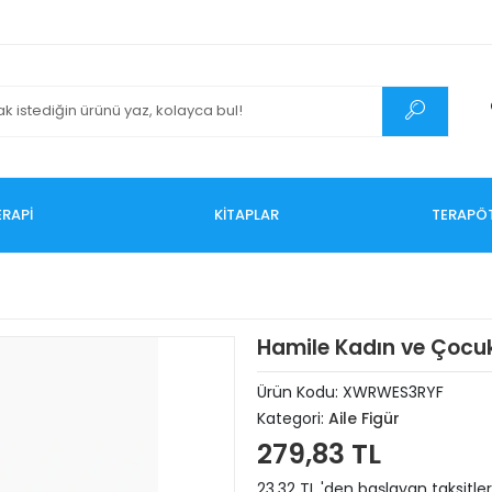
RAPİ
KİTAPLAR
TERAPÖ
Hamile Kadın ve Çocu
Ürün Kodu:
XWRWES3RYF
Kategori:
Aile Figür
279,83 TL
23,32 TL 'den başlayan taksitler