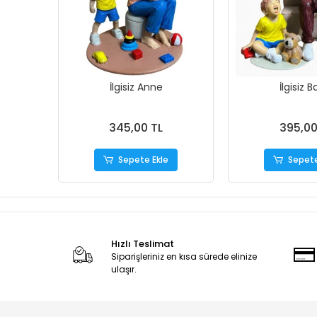
İlgisiz Anne
İlgisiz 
345,00 TL
395,00
Sepete Ekle
Sepete
Hızlı Teslimat
Siparişleriniz en kısa sürede elinize
ulaşır.