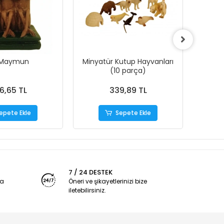
 Maymun
Minyatür Kutup Hayvanları
Ye
(10 parça)
6,65 TL
339,89 TL
epete Ekle
Sepete Ekle
7 / 24 DESTEK
ya
Öneri ve şikayetlerinizi bize
iletebilirsiniz.