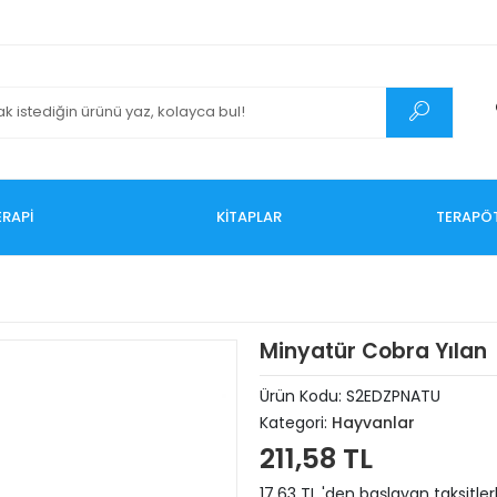
RAPİ
KİTAPLAR
TERAPÖ
Minyatür Cobra YıIan
Ürün Kodu:
S2EDZPNATU
Kategori:
Hayvanlar
211,58 TL
17,63 TL 'den başlayan taksitler