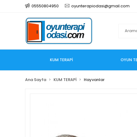
05550804950
oyunterapiodasi@gmail.com
KUM TERAPİ
OYUN TE
Ana Sayfa
KUM TERAPİ
Hayvanlar