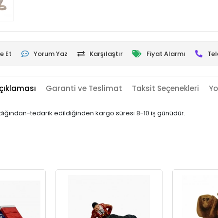
e Et
Yorum Yaz
Karşılaştır
Fiyat Alarmı
Tel
çıklaması
Garanti ve Teslimat
Taksit Seçenekleri
Yo
landığından-tedarik edildiğinden kargo süresi 8-10 iş günüdür.