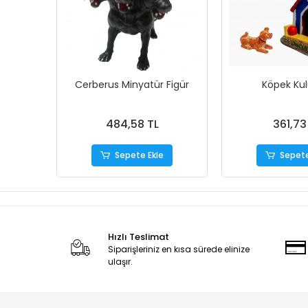
Cerberus Minyatür Figür
Köpek Kul
484,58 TL
361,73
Sepete Ekle
Sepete
Hızlı Teslimat
Siparişleriniz en kısa sürede elinize
ulaşır.