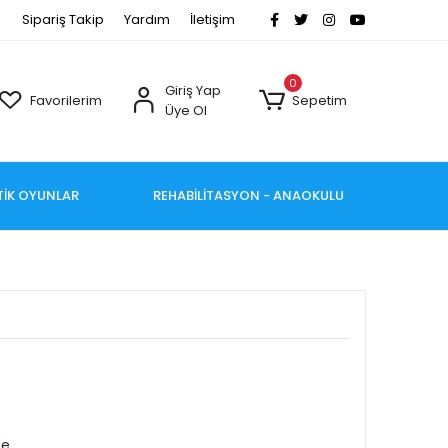
Sipariş Takip
Yardım
İletişim
0
Giriş Yap
Favorilerim
Sepetim
Üye Ol
TİK OYUNLAR
REHABİLİTASYON - ANAOKULU
le