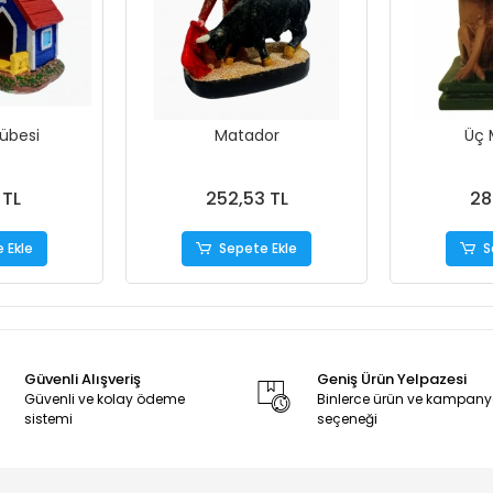
übesi
Matador
Üç
 TL
252,53 TL
28
 Ekle
Sepete Ekle
S
Güvenli Alışveriş
Geniş Ürün Yelpazesi
Güvenli ve kolay ödeme
Binlerce ürün ve kampan
sistemi
seçeneği