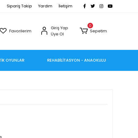
Sipariş Takip
Yardım
İletişim
0
Giriş Yap
Favorilerim
Sepetim
Üye Ol
TİK OYUNLAR
REHABİLİTASYON - ANAOKULU
e