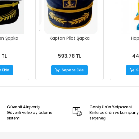
an Şapka
Kaptan Pilot Şapka
Hap
 TL
593,78 TL
44
 Ekle
Sepete Ekle
S
Güvenli Alışveriş
Geniş Ürün Yelpazesi
Güvenli ve kolay ödeme
Binlerce ürün ve kampan
sistemi
seçeneği