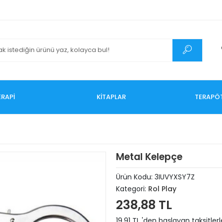
RAPİ
KİTAPLAR
TERAPÖ
Metal Kelepçe
Ürün Kodu:
3IUVYXSY7Z
Kategori:
Rol Play
238,88 TL
19,91 TL 'den başlayan taksitlerl