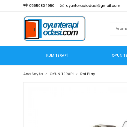
05550804950
oyunterapiodasi@gmail.com
KUM TERAPİ
OYUN TE
Ana Sayfa
OYUN TERAPİ
Rol Play