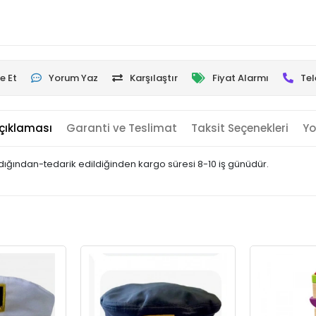
e Et
Yorum Yaz
Karşılaştır
Fiyat Alarmı
Tel
çıklaması
Garanti ve Teslimat
Taksit Seçenekleri
Yo
landığından-tedarik edildiğinden kargo süresi 8-10 iş günüdür.