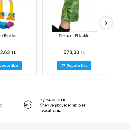
e Bloklar
Dinazor El Kukla
S
3,63 TL
573,30 TL
epete Ekle
Sepete Ekle
7 / 24 DESTEK
ya
Öneri ve şikayetlerinizi bize
iletebilirsiniz.