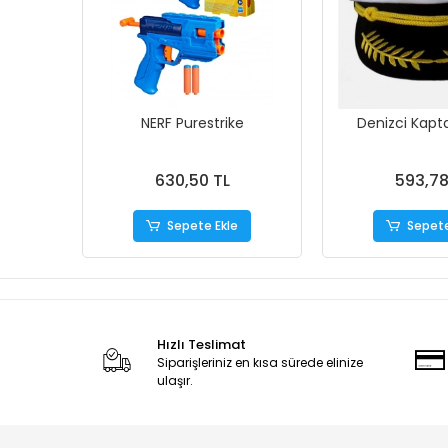
NERF Purestrike
Denizci Kapt
630,50 TL
593,78
Sepete Ekle
Sepete
Hızlı Teslimat
Siparişleriniz en kısa sürede elinize
ulaşır.