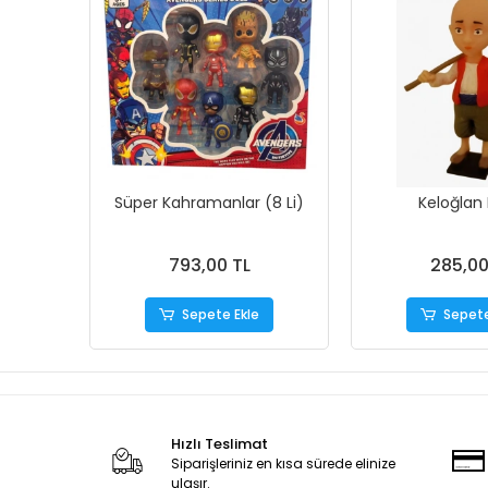
Süper Kahramanlar (8 Li)
Keloğlan 
793,00 TL
285,00
Sepete Ekle
Sepete
Hızlı Teslimat
Siparişleriniz en kısa sürede elinize
ulaşır.