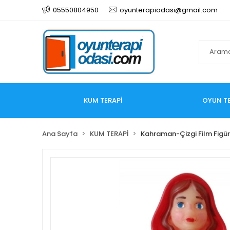
05550804950
oyunterapiodasi@gmail.com
KUM TERAPİ
OYUN TE
Ana Sayfa
KUM TERAPİ
Kahraman-Çizgi Film Figür