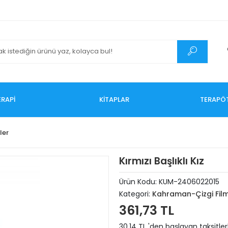
RAPİ
KİTAPLAR
TERAPÖ
ler
Kırmızı Başlıklı Kız
Ürün Kodu:
KUM-2406022015
Kategori:
Kahraman-Çizgi Film
361,73 TL
30,14 TL 'den başlayan taksitler