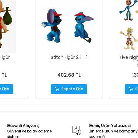
Figür
Stitch Figür 2 li. -1
Five Nig
(
 TL
402,68 TL
13
 Ekle
Sepete Ekle
S
Güvenli Alışveriş
Geniş Ürün Yelpazesi
Güvenli ve kolay ödeme
Binlerce ürün ve kampan
sistemi
seçeneği