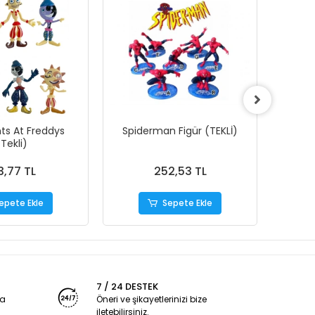
hts At Freddys
Spiderman Figür (TEKLİ)
Tekli)
3,77 TL
252,53 TL
epete Ekle
Sepete Ekle
7 / 24 DESTEK
ya
Öneri ve şikayetlerinizi bize
iletebilirsiniz.