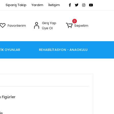
Sipariş Takip
Yardım
İletişim
0
Giriş Yap
Favorilerim
Sepetim
Üye Ol
TİK OYUNLAR
REHABİLİTASYON - ANAOKULU
 Figürler
le